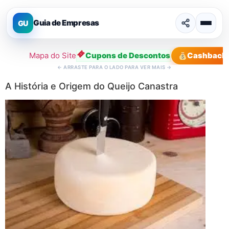
Guia de Empresas
GU
Mapa do Site
Cupons de Descontos
Cashback
←
ARRASTE PARA O LADO PARA VER MAIS
→
A História e Origem do Queijo Canastra