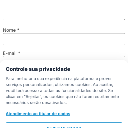
Nome
*
E-mail
*
Controle sua privacidade
Site
Para melhorar a sua experiência na plataforma e prover
serviços personalizados, utilizamos cookies. Ao aceitar,
você terá acesso a todas as funcionalidades do site. Se
clicar em "Rejeitar", os cookies que não forem estritamente
necessários serão desativados.
Salvar meus dados neste navegador para a próxima vez
que eu comentar.
Atendimento ao titular de dados