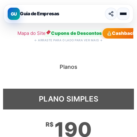
Guia de Empresas
GU
Mapa do Site
Cupons de Descontos
Cashback
←
ARRASTE PARA O LADO PARA VER MAIS
→
Planos
PLANO SIMPLES
190
R$