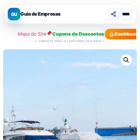
Guia de Empresas
GU
Mapa do Site
Cupons de Descontos
Cashback
←
ARRASTE PARA O LADO PARA VER MAIS
→