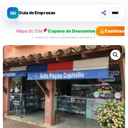
Guia de Empresas
GU
Mapa do Site
Cupons de Descontos
Cashback
←
ARRASTE PARA O LADO PARA VER MAIS
→