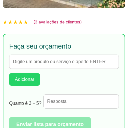
(
3
avaliações de clientes)
Avaliado como
5.00
de 5, com baseado
3
Faça seu orçamento
Adicionar
Quanto é 3 + 5?
Enviar lista para orçamento