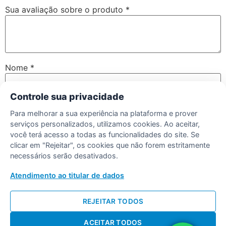
Sua avaliação sobre o produto
*
Nome
*
Controle sua privacidade
E-mail
*
Para melhorar a sua experiência na plataforma e prover
serviços personalizados, utilizamos cookies. Ao aceitar,
você terá acesso a todas as funcionalidades do site. Se
clicar em "Rejeitar", os cookies que não forem estritamente
Salvar meus dados neste navegador para a próxima vez
necessários serão desativados.
que eu comentar.
Atendimento ao titular de dados
REJEITAR TODOS
ACEITAR TODOS