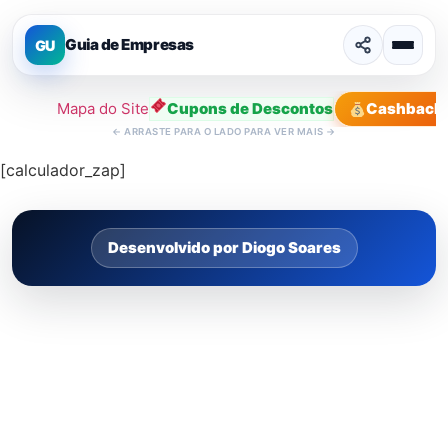
Guia de Empresas
GU
Mapa do Site
Cupons de Descontos
Cashback
←
ARRASTE PARA O LADO PARA VER MAIS
→
[calculador_zap]
Desenvolvido por Diogo Soares