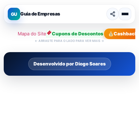
Guia de Empresas
GU
Mapa do Site
Cupons de Descontos
Cashback
←
ARRASTE PARA O LADO PARA VER MAIS
→
Desenvolvido por Diogo Soares