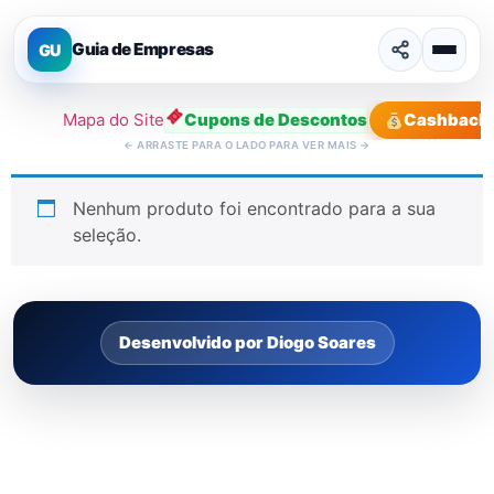
Guia de Empresas
GU
Mapa do Site
Cupons de Descontos
Cashback
←
ARRASTE PARA O LADO PARA VER MAIS
→
Nenhum produto foi encontrado para a sua
seleção.
Desenvolvido por Diogo Soares