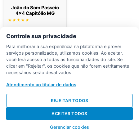
João do Som Passeio
4×4 Capitólio MG
Avaliação
5.00
de 5
Ler mais
Controle sua privacidade
Para melhorar a sua experiência na plataforma e prover
serviços personalizados, utilizamos cookies. Ao aceitar,
você terá acesso a todas as funcionalidades do site. Se
clicar em "Rejeitar", os cookies que não forem estritamente
necessários serão desativados.
Desenvolvido por Diogo Soares
Atendimento ao titular de dados
REJEITAR TODOS
ACEITAR TODOS
Gerenciar cookies