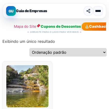
Guia de Empresas
GU
Mapa do Site
Cupons de Descontos
Cashback
←
ARRASTE PARA O LADO PARA VER MAIS
→
Exibindo um único resultado