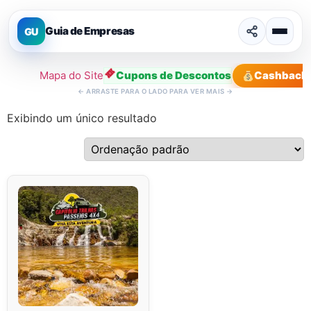
Guia de Empresas
GU
Mapa do Site
Cupons de Descontos
Cashback
←
ARRASTE PARA O LADO PARA VER MAIS
→
Exibindo um único resultado