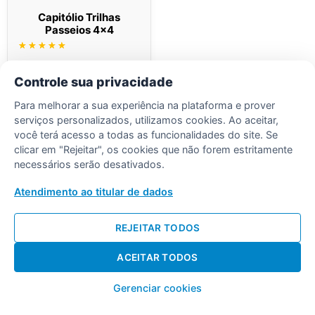
Capitólio Trilhas
Passeios 4×4
Avaliação
5.00
de 5
Ler mais
Controle sua privacidade
Para melhorar a sua experiência na plataforma e prover
serviços personalizados, utilizamos cookies. Ao aceitar,
você terá acesso a todas as funcionalidades do site. Se
clicar em "Rejeitar", os cookies que não forem estritamente
necessários serão desativados.
Desenvolvido por Diogo Soares
Atendimento ao titular de dados
REJEITAR TODOS
ACEITAR TODOS
Gerenciar cookies