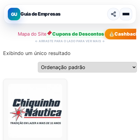
Guia de Empresas
GU
Mapa do Site
Cupons de Descontos
Cashback
←
ARRASTE PARA O LADO PARA VER MAIS
→
Exibindo um único resultado