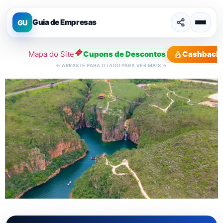
Guia de Empresas
GU
Mapa do Site
Cupons de Descontos
Cashback
←
ARRASTE PARA O LADO PARA VER MAIS
→