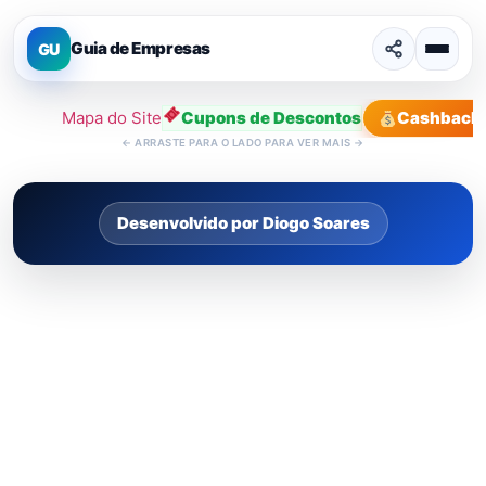
Guia de Empresas
GU
Mapa do Site
Cupons de Descontos
Cashback
←
ARRASTE PARA O LADO PARA VER MAIS
→
Desenvolvido por Diogo Soares