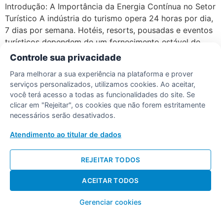
Introdução: A Importância da Energia Contínua no Setor
Turístico A indústria do turismo opera 24 horas por dia,
7 dias por semana. Hotéis, resorts, pousadas e eventos
turísticos dependem de um fornecimento estável de
energia para manter seus serviços essenciais em
Controle sua privacidade
funcionamento. Uma simples queda de energia pode
Para melhorar a sua experiência na plataforma e prover
resultar em: Hóspedes insatisfeitos Alimentos
serviços personalizados, utilizamos cookies. Ao aceitar,
estragados Sistemas […]
você terá acesso a todas as funcionalidades do site. Se
clicar em "Rejeitar", os cookies que não forem estritamente
necessários serão desativados.
Desenvolvido por Diogo Soares
Atendimento ao titular de dados
REJEITAR TODOS
ACEITAR TODOS
Gerenciar cookies