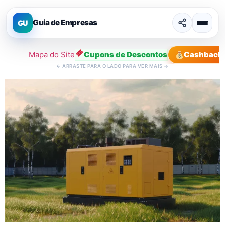
Guia de Empresas
GU
Mapa do Site
Cupons de Descontos
Cashback
←
ARRASTE PARA O LADO PARA VER MAIS
→