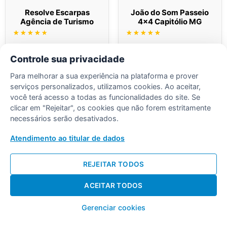
Resolve Escarpas
João do Som Passeio
Agência de Turismo
4×4 Capitólio MG
Avaliação
Avaliação
4.50
5.00
de 5
de 5
Ler mais
Ler mais
Controle sua privacidade
Para melhorar a sua experiência na plataforma e prover
serviços personalizados, utilizamos cookies. Ao aceitar,
você terá acesso a todas as funcionalidades do site. Se
clicar em "Rejeitar", os cookies que não forem estritamente
necessários serão desativados.
Desenvolvido por Diogo Soares
Atendimento ao titular de dados
REJEITAR TODOS
ACEITAR TODOS
Gerenciar cookies