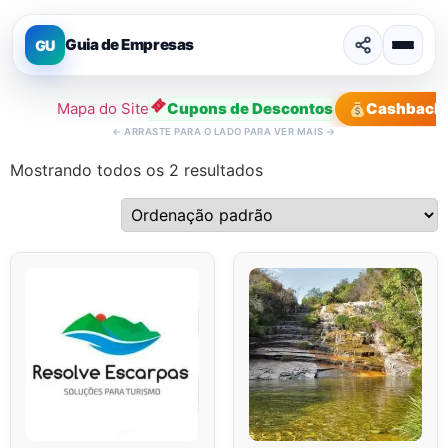
Guia de Empresas
GU
Mapa do Site
Cupons de Descontos
Cashback
←
ARRASTE PARA O LADO PARA VER MAIS
→
Mostrando todos os 2 resultados