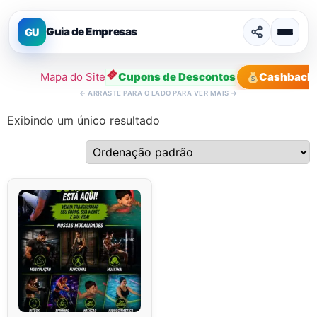
Guia de Empresas
GU
Mapa do Site
Cupons de Descontos
Cashback
←
ARRASTE PARA O LADO PARA VER MAIS
→
Exibindo um único resultado