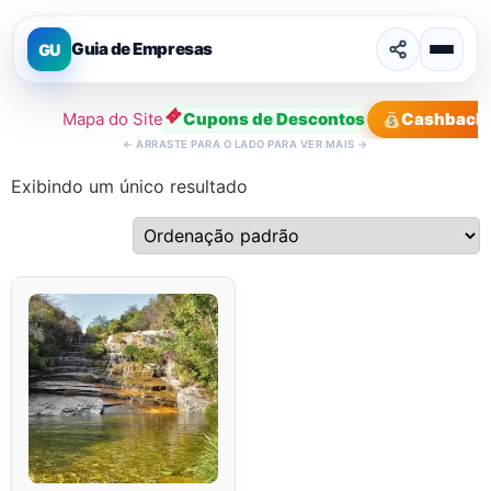
Guia de Empresas
GU
Mapa do Site
Cupons de Descontos
Cashback
←
ARRASTE PARA O LADO PARA VER MAIS
→
Exibindo um único resultado