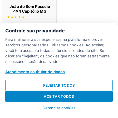
João do Som Passeio
4×4 Capitólio MG
Avaliação
5.00
de 5
Ler mais
Controle sua privacidade
Para melhorar a sua experiência na plataforma e prover
serviços personalizados, utilizamos cookies. Ao aceitar,
você terá acesso a todas as funcionalidades do site. Se
clicar em "Rejeitar", os cookies que não forem estritamente
necessários serão desativados.
Desenvolvido por Diogo Soares
Atendimento ao titular de dados
REJEITAR TODOS
ACEITAR TODOS
Gerenciar cookies