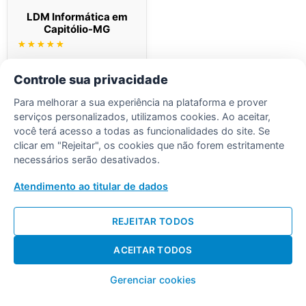
LDM Informática em
Capitólio-MG
Avaliação
5.00
de 5
Ler mais
Controle sua privacidade
Para melhorar a sua experiência na plataforma e prover
serviços personalizados, utilizamos cookies. Ao aceitar,
você terá acesso a todas as funcionalidades do site. Se
clicar em "Rejeitar", os cookies que não forem estritamente
necessários serão desativados.
Desenvolvido por Diogo Soares
Atendimento ao titular de dados
REJEITAR TODOS
ACEITAR TODOS
Gerenciar cookies