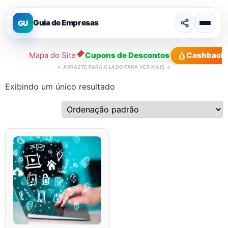
Guia de Empresas
GU
Mapa do Site
Cupons de Descontos
Cashback
←
ARRASTE PARA O LADO PARA VER MAIS
→
Exibindo um único resultado