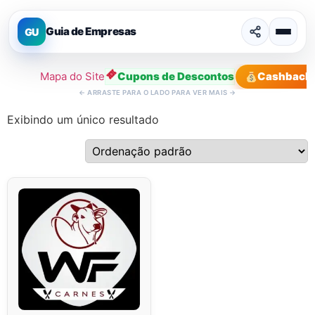
Guia de Empresas
GU
Mapa do Site
Cupons de Descontos
Cashback
←
ARRASTE PARA O LADO PARA VER MAIS
→
Exibindo um único resultado