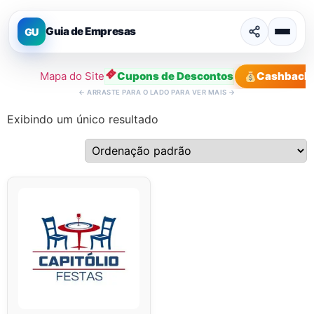
Guia de Empresas
GU
Mapa do Site
Cupons de Descontos
Cashback
←
ARRASTE PARA O LADO PARA VER MAIS
→
Exibindo um único resultado